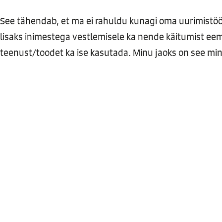
See tähendab, et ma ei rahuldu kunagi oma uurimistöö
lisaks inimestega vestlemisele ka nende käitumist eem
teenust/toodet ka ise kasutada. Minu jaoks on see min